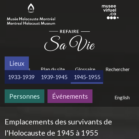
Aller au contenu principal
Lieux
H
À propos
Plan du site
Glossaire
Rechercher
1933-1939
1939-1945
1945-1955
Personnes
Événements
e
English
Emplacements des survivants de
a
l'Holocauste de 1945 à 1955