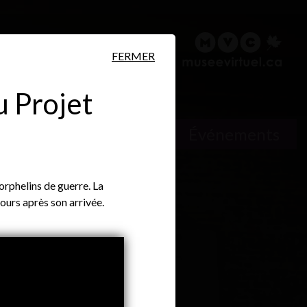
ire
Rechercher
English
FERMER
u Projet
ersonnes
Lieux
Événements
 orphelins de guerre. La
jours après son arrivée.