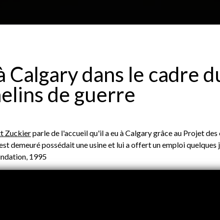
Aller au contenu principal
H
À propos
Plan du site
Glossa
à Calgary dans le cadre d
e
elins de guerre
P
a
tt Zuckier
parle de l'accueil qu'il a eu à Calgary grâce au Projet des
t est demeuré possédait une usine et lui a offert un emploi quelques 
ndation, 1995
d
e