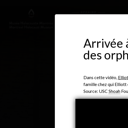
Arrivée 
des orph
Dans cette vidéo,
Ellio
famille chez qui Elliot
Source: USC
Shoah
Fou