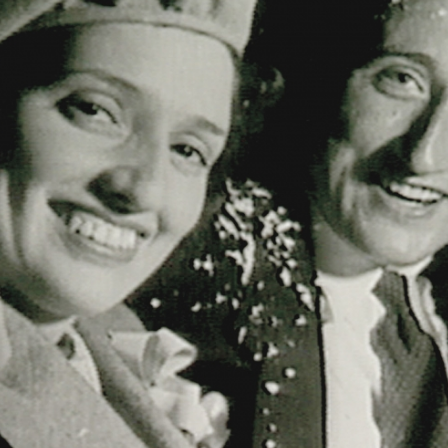
r
m
e
n
u