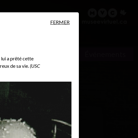
ire
Rechercher
English
FERMER
Lieux
Événements
lui a prêté cette
reux de sa vie.
(USC