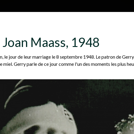
Aller au contenu principal
H
À propos
Plan du site
Glossa
t Joan Maass, 1948
e
, le jour de leur marriage le 8 septembre 1948. Le patron de Gerry 
de miel. Gerry parle de ce jour comme l'un des moments les plus heu
a
d
e