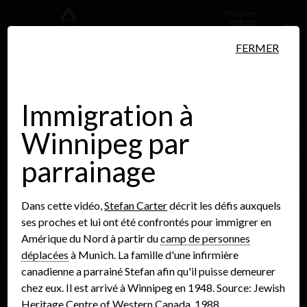
Aller au contenu principal
FERMER
Immigration à
Winnipeg par
Personnes
Lieux
Événements
parrainage
Dans cette vidéo,
Stefan Carter
décrit les défis auxquels
ses proches et lui ont été confrontés pour immigrer en
Amérique du Nord à partir du
camp de personnes
déplacées
à Munich. La famille d'une infirmière
canadienne a parrainé Stefan afin qu'il puisse demeurer
chez eux. Il est arrivé à Winnipeg en 1948. Source: Jewish
Heritage Centre of Western Canada, 1988