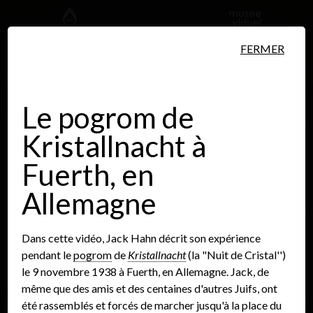
Aller au contenu principal
FERMER
Le pogrom de
Kristallnacht à
Personnes
Lieux
Événements
Fuerth, en
Allemagne
Dans cette vidéo, Jack Hahn décrit son expérience
pendant le
pogrom
de
Kristallnacht
(la "Nuit de Cristal'')
le 9 novembre 1938 à Fuerth, en Allemagne. Jack, de
même que des amis et des centaines d'autres Juifs, ont
été rassemblés et forcés de marcher jusqu'à la place du