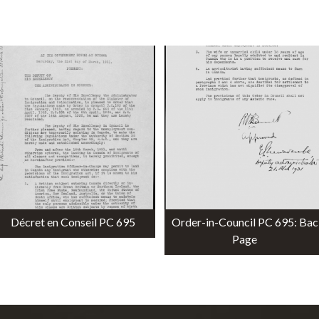
r
m
e
Décret en Conseil PC 695
Order-in-Council PC 695: Ba
n
Page
u