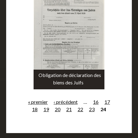
Obligation de déclaration des
biens des Juifs
« premier
‹ précédent
…
16
17
P
18
19
20
21
22
23
24
a
g
e