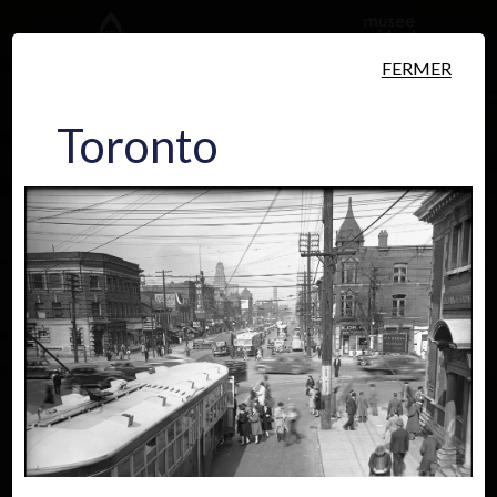
Aller au contenu principal
FERMER
Toronto
Personnes
Lieux
Événements