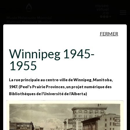
Aller au contenu principal
FERMER
Winnipeg 1945-
Lieux
1955
1933-1939
1939-1945
1945-1955
La rue principale au centre-ville de Winnipeg, Manitoba,
1947. (Peel's Prairie Provinces, un projet numérique des
Personnes
Événements
Bibliothèques de l’Université de l’Alberta)