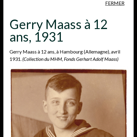
FERMER
Aller au contenu principal
Gerry Maass à 12
ans, 1931
Gerry Maass à 12 ans, à Hambourg (Allemagne), avril
1931.
(Collection du MHM, Fonds Gerhart Adolf Maass)
Personnes
Lieux
Événements