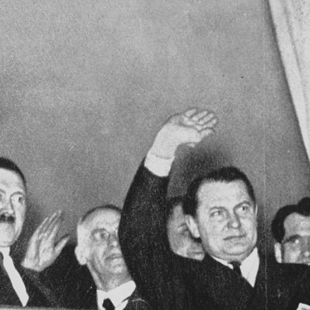
r
m
e
n
u