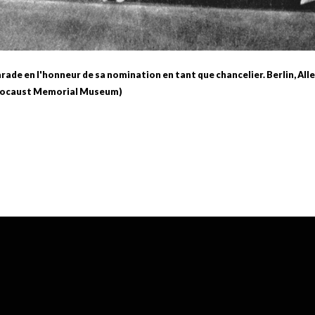
arade en l'honneur de sa nomination en tant que chancelier. Berlin, All
olocaust Memorial Museum)