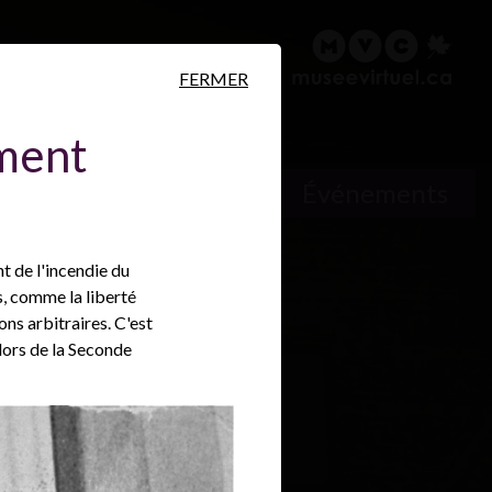
ire
Rechercher
English
FERMER
ement
ersonnes
Lieux
Événements
t de l'incendie du
s, comme la liberté
ons arbitraires. C'est
lors de la Seconde