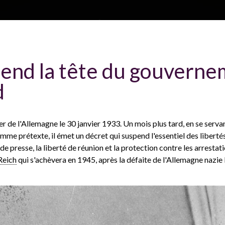
Aller au contenu principal
H
À propos
Plan du site
Glossa
rend la tête du gouvern
e
d
P
a
er de l'Allemagne le 30 janvier 1933. Un mois plus tard, en se servan
me prétexte, il émet un décret qui suspend l'essentiel des liberté
 de presse, la liberté de réunion et la protection contre les arrestati
Reich
qui s'achèvera en 1945, après la défaite de l'Allemagne nazie 
d
e