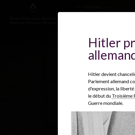
Hitler p
alleman
Hitler devient chanceli
Parlement allemand com
d'expression, la liberté
le début du
Troisième 
Guerre mondiale.