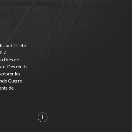
fis ont-ils été
l, à
o tirés de
te. Des récits
xplorer les
onde Guerre
ants de
i