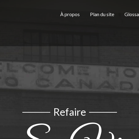
Aller au contenu principal
H
À propos
Plan du site
Glossa
e
a
d
Refaire
e