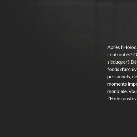
Après l'
Holoc
confrontés? Où 
s'éduquer? Déc
fonds d'archiv
personnels, de
moments impor
mondiale. Vous
l'Holocauste a