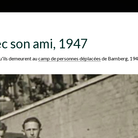
Aller au contenu principal
H
À propos
Plan du site
Glossa
c son ami, 1947
e
qu'ils demeurent au
camp de personnes déplacées
de Bamberg, 194
a
d
e