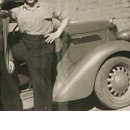
r
m
e
n
u