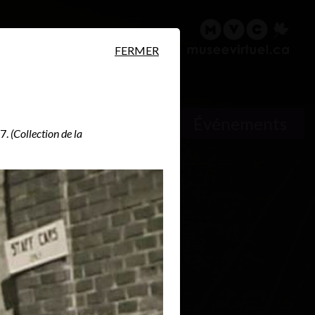
ire
Rechercher
English
FERMER
Lieux
Événements
7.
(Collection de la