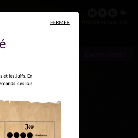
ire
Rechercher
English
FERMER
té
ersonnes
Lieux
Événements
 et les Juifs. En
emands, ces lois