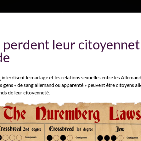
Aller au contenu principal
H
À propos
Plan du site
Glossa
s perdent leur citoyenne
e
de
P
a
g
interdisent le mariage et les relations sexuelles entre les Allemands
es gens « de sang allemand ou apparenté » peuvent être citoyens all
ands de leur citoyenneté.
d
e