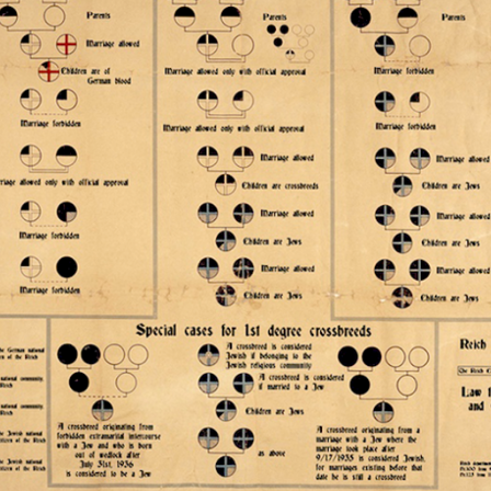
r
m
e
n
u