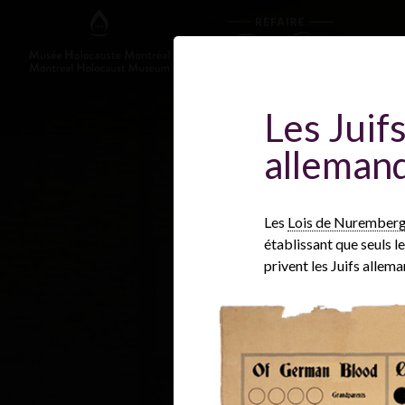
Les Juif
alleman
Les
Lois de Nurember
établissant que seuls l
privent les Juifs allem