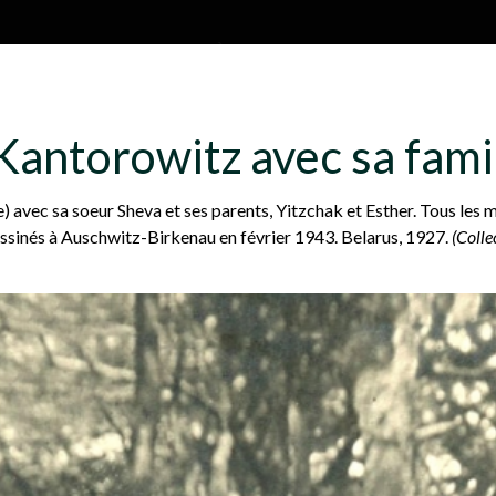
Aller au contenu principal
H
À propos
Plan du site
Glossa
antorowitz avec sa fami
e
) avec sa soeur Sheva et ses parents, Yitzchak et Esther. Tous les 
ssinés à Auschwitz-Birkenau en février 1943. Belarus, 1927.
(Colle
a
d
e