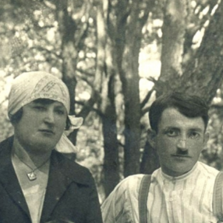
r
m
e
n
u