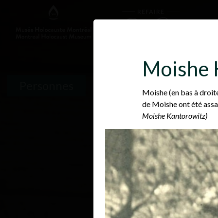
Moishe K
Personnes
Moishe (en bas à droite
de Moishe ont été assa
Moishe Kantorowitz)