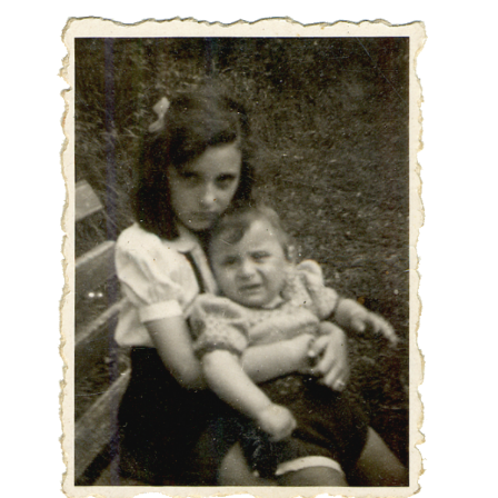
r
m
e
n
u