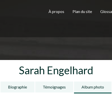
Aller au contenu principal
H
À propos
Plan du site
Glossa
e
a
Sarah Engelhard
d
Biographie
Témoignages
Album photo
e