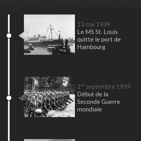
13 mai 1939
Le MS St. Louis
quitte le port de
Hambourg
er
1
septembre 1939
Début de la
Seconde Guerre
mondiale