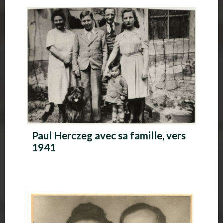
A
l
b
u
m
p
h
Paul Herczeg avec sa famille, vers
o
1941
t
o