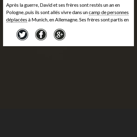
Après la guerre, David et ses frères sont restés un an en
Pologne, puis ils sont allés vivre dans un
camp de personnes
déplacées
à Munich, en Allemagne. Ses frères sont partis en
Israël, et David a obtenu un visa d'immigration pour le
Canada. Il est arrivé à Vancouver en 1949, et le Congrès juif
canadien l'a aidé à trouver un logement et à suivre une
formation de tailleur. En 1950, David a repris le Max's Deli &
Bakery qu'il a dirigé jusqu'en 1975. Il s'est marié et a élevé
ses deux enfants à Vancouver, où il a cofondé le Vancouver
Holocaust Education Centre en 1983. David est décédé en
2001.