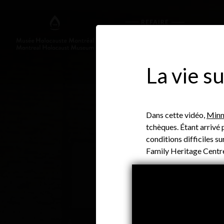
La vie s
Dans cette vidéo,
Minn
tchèques. Étant arrivé 
conditions difficiles s
Family Heritage Centr