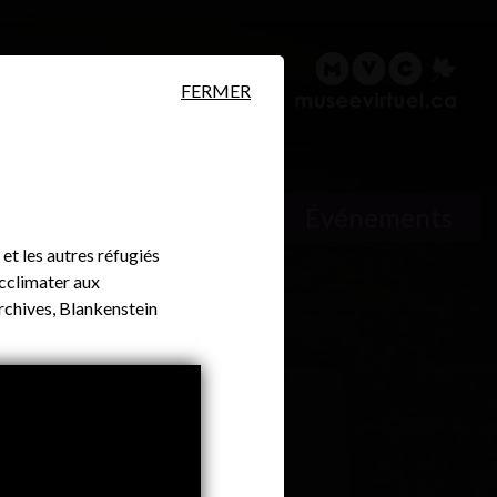
ire
Rechercher
English
FERMER
ersonnes
Lieux
Événements
et les autres réfugiés
acclimater aux
rchives, Blankenstein