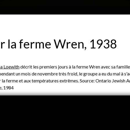
Aller au contenu principal
H
À propos
Plan du site
Glossa
ur la ferme Wren, 1938
e
P
a Loewith
décrit les premiers jours à la ferme Wren avec sa famille 
a
pendant un mois de novembre très froid, le groupe a eu du mal à s'
ur la ferme et aux températures extrêmes. Source: Ontario Jewish A
e, 1984
d
e