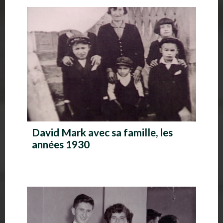
A
l
b
u
m
p
h
David Mark avec sa famille, les
o
années 1930
t
o