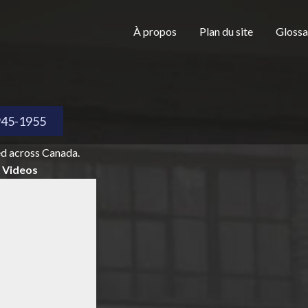
Aller au contenu principal
H
À propos
Plan du site
Glossa
e
945-1955
ed across Canada.
a
Videos
d
e