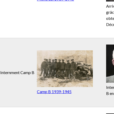
Arri
grâc
obte
Décr
Internment Camp B
Inte
Camp B 1939-1945
B en