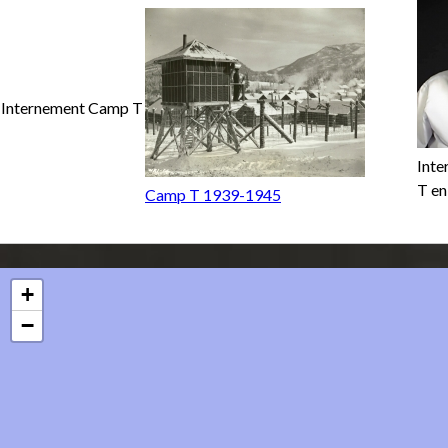
Internement Camp T
Inte
T en
Camp T 1939-1945
+
−