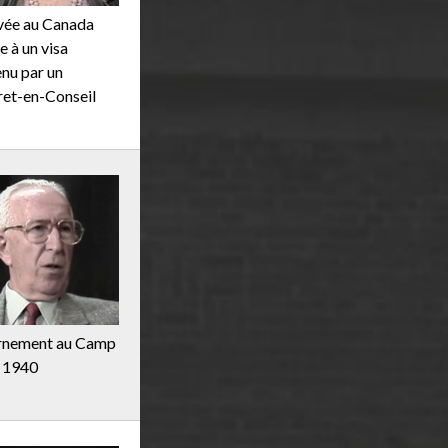
vée au Canada
e à un visa
nu par un
et-en-Conseil
rnement au Camp
 1940