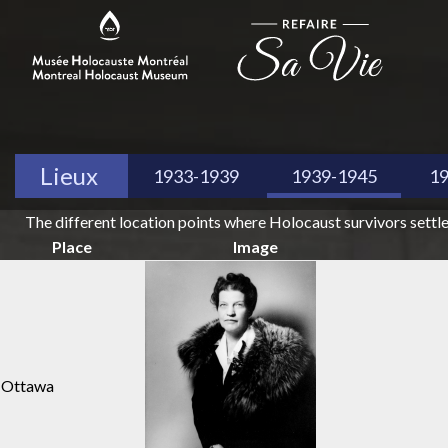
Lieux
1933-1939
1939-1945
1
The different location points where Holocaust survivors settl
Place
Image
Ottawa