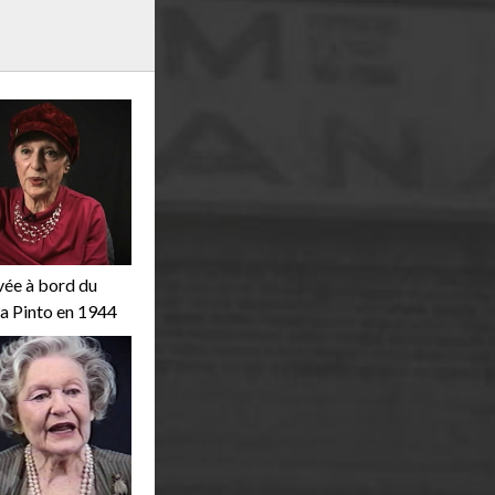
r
m
e
vée à bord du
a Pinto en 1944
n
u