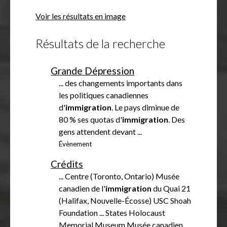
f
Voir les résultats en image
f
i
Résultats de la recherche
c
h
e
Grande Dépression
r
... des changements importants dans
les politiques canadiennes
d'
immigration
. Le pays diminue de
80 % ses quotas d'
immigration
. Des
gens attendent devant ...
Évènement
Crédits
... Centre (Toronto, Ontario) Musée
canadien de l'
immigration
du Quai 21
(Halifax, Nouvelle-Écosse) USC Shoah
Foundation ... States Holocaust
Memorial Museum Musée canadien