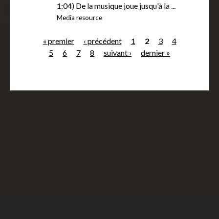
1:04) De la musique joue jusqu'à la ...
Media resource
« premier
‹ précédent
1
2
3
4
5
6
7
8
suivant ›
dernier »
P
a
g
e
s