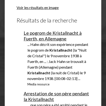
f
Voir les résultats en image
f
i
Résultats de la recherche
c
h
e
Le pogrom de Kristallnacht à
r
Fuerth, en Allemagne
... Hahn décrit son expérience pendant
le pogrom de
Kristallnacht
(la "Nuit
de Cristal'') le 9 novembre 1938 à
Fuerth, en ... : Jack Hahn se trouvait à
Fuerth (Allemagne) pendant
Kristallnacht
(la nuit de Cristal) le 9
novembre 1938. [00:08-02:13] ...
Media resource
Arrestation de son père pendant
la Kristallnacht
... que son père a été arrêté pendant le