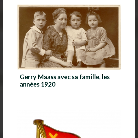
A
l
b
u
m
p
h
Gerry Maass avec sa famille, les
années 1920
o
t
o