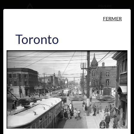
Aller au contenu principal
FERMER
Toronto
Personnes
Lieux
Événements