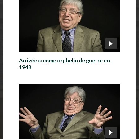
T
é
m
o
i
Arrivée comme orphelin de guerre en
g
1948
n
a
g
e
s