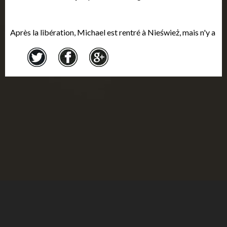
Après la libération, Michael est rentré à Nieśwież, mais n'y a
trouvé personne de sa famille. Avec d'autres survivants juifs,
il a érigé un monument sur les fosses communes en mémoire
de tous les Juifs assassinés. En 1948, Michael a émigré au
Canada dans le cadre du Projet des orphelins de guerre. Il a
d'abord passé un an à Winnipeg, puis il s'est installé à
Montréal, où il s'est marié en 1984. Michael a été très actif
comme bénévole au Musée de l'
Holocauste
Montréal, ainsi
qu'avec l'ordre des Chevaliers de Pythias, et il a rencontré de
nombreux enfants et des personnes âgées dans des centres
communautaires et des hôpitaux. En 1992, on lui a remis une
médaille du Gouverneur général du Canada pour sa
contribution à sa collectivité et au Canada.