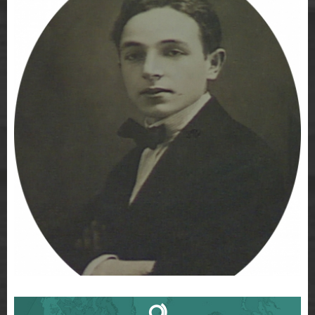
B
i
o
g
r
a
p
h
i
e