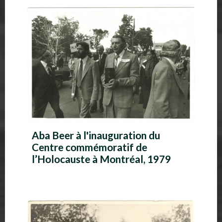
A
l
b
u
m
p
h
Aba Beer à l'inauguration du
o
Centre commémoratif de
t
l’Holocauste à Montréal, 1979
o