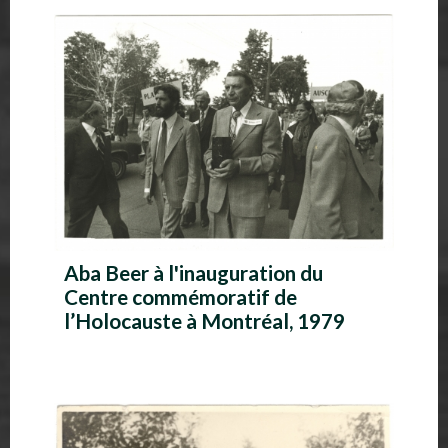
A
l
b
u
m
p
h
Aba Beer à l'inauguration du
o
Centre commémoratif de
t
l’Holocauste à Montréal, 1979
o