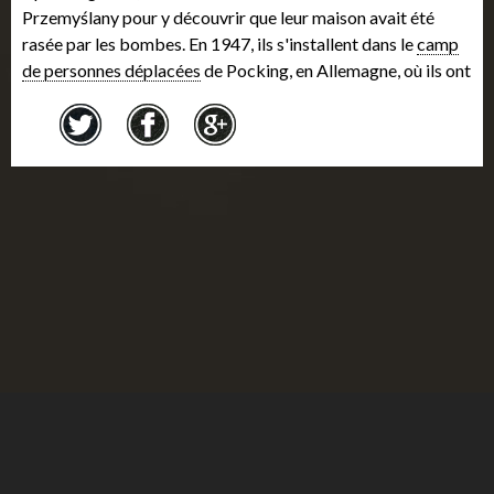
Przemyślany pour y découvrir que leur maison avait été
rasée par les bombes. En 1947, ils s'installent dans le
camp
de personnes déplacées
de Pocking, en Allemagne, où ils ont
cherché des possibilités d'émigrer. Un cousin établi au
Canada a fait en sorte que des agriculteurs parrainent Freda
et sa famille. Ils sont arrivés au Canada au mois de mai 1948
et ont élu domicile à Winnipeg, au Manitoba. Ses parents
ont trouvé du travail dans des manufactures et Freda a
commencé à fréquenter l'école Talmud-Torah locale. Freda
a obtenu son diplôme du Maimonides College et a ensuite
enseigné à l'école Talmud-Torah. Elle s'est mariée et a eu
quatre enfants et de nombreux petits-enfants.