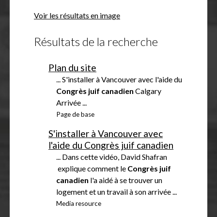
f
Voir les résultats en image
f
i
Résultats de la recherche
c
h
e
Plan du site
r
... S'installer à Vancouver avec l'aide du
Congrès
juif
canadien
Calgary
Arrivée ...
Page de base
S'installer à Vancouver avec
l'aide du Congrès juif canadien
... Dans cette vidéo, David Shafran
explique comment le
Congrès
juif
canadien
l'a aidé à se trouver un
logement et un travail à son arrivée ...
Media resource