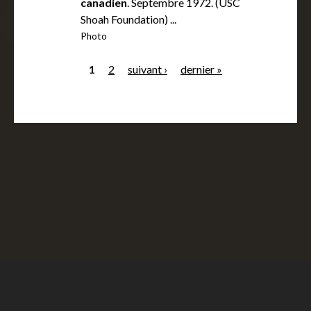
canadien
. Septembre 1972. (USC
Shoah Foundation) ...
Photo
1
2
suivant ›
dernier »
P
a
g
e
s