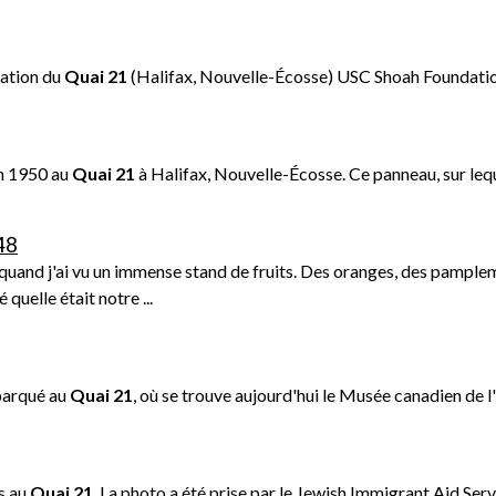
r
ration du
Quai
21
(Halifax, Nouvelle-Écosse) USC Shoah Foundation 
m
 en 1950 au
Quai
21
à Halifax, Nouvelle-Écosse. Ce panneau, sur lequel 
48
e
 quand j'ai vu un immense stand de fruits. Des oranges, des pamplemo
 quelle était notre ...
n
ébarqué au
Quai
21
, où se trouve aujourd'hui le Musée canadien de l'
u
is au
Quai
21
. La photo a été prise par le Jewish Immigrant Aid Servi