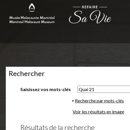
Rechercher
Saisissez vos mots-clés
A
Recherche par mots-clés
f
Voir les résultats en image
f
i
Résultats de la recherche
c