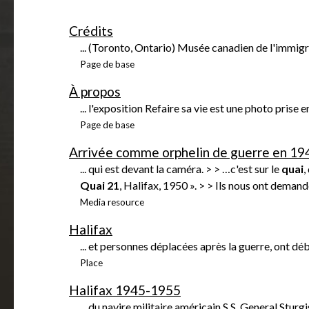
h
Crédits
e
r
... (Toronto, Ontario) Musée canadien de l'immig
Page de base
À propos
... l'exposition Refaire sa vie est une photo prise
Page de base
Arrivée comme orphelin de guerre en 19
... qui est devant la caméra. > > …c'est sur le
quai
,
Quai
21
, Halifax, 1950 ». > > Ils nous ont demandé
Media resource
Halifax
... et personnes déplacées après la guerre, ont d
Place
Halifax 1945-1955
... du navire militaire américain S.S. General Sturg