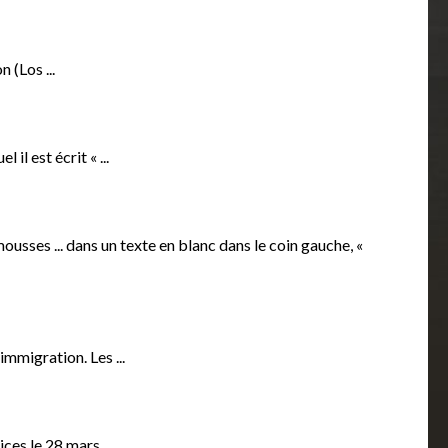
(Los ...
il est écrit « ...
usses ... dans un texte en blanc dans le coin gauche, «
immigration. Les ...
ces le 28 mars ...