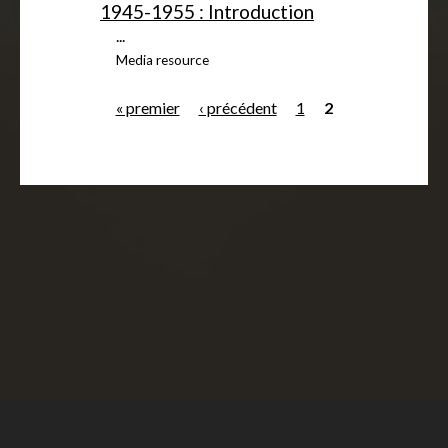
1945-1955 : Introduction
...
Media resource
« premier
‹ précédent
1
2
P
a
g
e
s