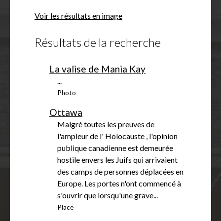
f
Voir les résultats en image
f
i
Résultats de la recherche
c
h
e
La valise de Mania Kay
r
...
Photo
Ottawa
Malgré toutes les preuves de
l'ampleur de l' Holocauste , l'opinion
publique canadienne est demeurée
hostile envers les Juifs qui arrivaient
des camps de personnes déplacées en
Europe. Les portes n'ont commencé à
s'ouvrir que lorsqu'une grave...
Place