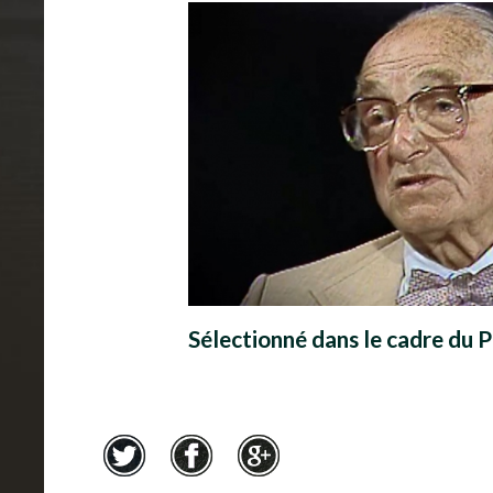
T
é
m
o
i
g
n
a
Sélectionné dans le cadre du P
g
e
s