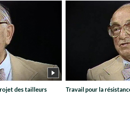
r
m
e
rojet des tailleurs
Travail pour la résistan
n
u