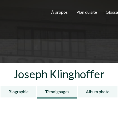
Aller au contenu principal
H
À propos
Plan du site
Glossa
e
a
Joseph Klinghoffer
d
Biographie
Témoignages
Album photo
e