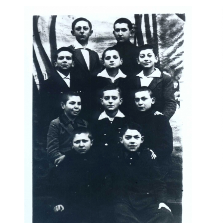
r
m
e
n
u