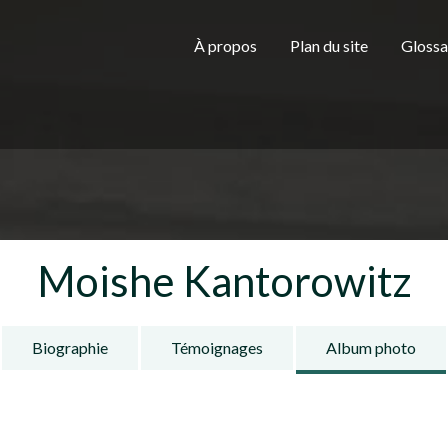
Aller au contenu principal
H
À propos
Plan du site
Glossa
e
a
Moishe Kantorowitz
d
Biographie
Témoignages
Album photo
e