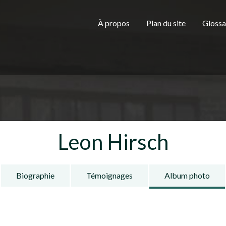
Aller au contenu principal
H
À propos
Plan du site
Glossa
e
a
Leon Hirsch
d
Biographie
Témoignages
Album photo
e