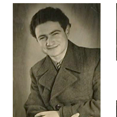
r
m
e
n
u