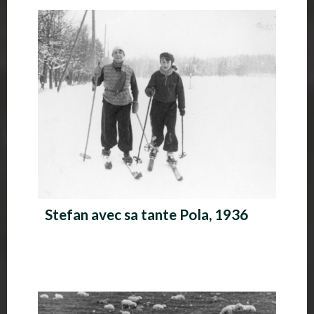
A
l
b
u
m
p
h
o
Stefan avec sa tante Pola, 1936
t
o